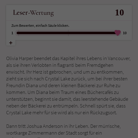
10
Leser
-Wertung
Name
tx_pwcomments_ahash
Zum Bewerten, einfach Säule klicken.
Anbieter
Literatur-Couch Medien GmbH & Co. KG
1
10
Laufzeit
1 Jahr
Zweck
Cookie für Kommentare einzelner Buchtitel
Olivia Harper beendet das Kapitel ihres Lebens in Vancouver,
als sie ihren Verlobten in flagranti beim Fremdgehen
erwischt. Ihr Herz ist gebrochen, und um zu entkommen,
Name
fe_typo_user
zieht sie sich nach Crystal Lake zurück, um bei ihrer besten
Freundin Diana und deren kleinen Bäckerei zur Ruhe zu
Anbieter
Literatur-Couch Medien GmbH & Co. KG
kommen. Um Diana beim Traum eines Büchercafés zu
unterstützen, beginnt sie damit, das leerstehende Gebäude
neben der Bäckerei zu entrümpeln. Schnell spürt sie, dass
Laufzeit
Session
Crystal Lake mehr für sie wird als nur ein Rückzugsort.
Dieses Cookie gewährleistet die
Dann tritt Joshua Anderson in ihr Leben. Der mürrische,
Kommunikation der Webseite mit dem
wortkarge Zimmermann der Stadt sorgt für ein
Zweck
Benutzer. Es wird benötigt um z. B. den