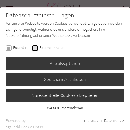
Navigation
Datenschutzeinstellungen
Couch
wechse
Auf unserer Webseite werden Cookies verwendet. Einige davon werden
Forum
Charts
Newsletter
SUCHE
zwingend benötigt, während es uns andere ermöglichen, Ihre
Nutzererfahrung auf unserer Webseite zu verbessern.
Mina Miller
Essentiell
Externe Inhalte
Rocky Mountain Men
Alle akzeptieren
Teil 2: Liebesgeheimnisse
Speichern & schließen
Plaisir d’Amour
Erschienen: September 2025
0
Nur essentielle Cookies akzeptieren
Weitere Informationen
Essentiell
Essentielle Cookies werden für grundlegende Funktionen der
Powered by
Impressum
|
Datenschutz
Webseite benötigt. Dadurch ist gewährleistet, dass die Webseite
sgalinski Cookie Opt In