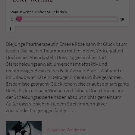
Zum Bewerten, einfach Säule klicken.
Name
tx_pwcomments_ahash
1
10
Anbieter
Literatur-Couch Medien GmbH & Co. KG
Laufzeit
1 Jahr
Die junge Paartherapeutin Emerie Rose kann ihr Glück kaum
fassen. Sie hat ein Traumbüro mitten in New York ergattert!
Zweck
Cookie für Kommentare einzelner Buchtitel
Doch eines Abends steht Drew Jagger in ihrer Tür:
Starscheidungsanwalt, unverschämt attraktiv und
rechtmäßiger Besitzer des Park-Avenue-Büros. Während er
Name
fe_typo_user
im Urlaub war, hat ein Betrüger Emerie um ihre gesamten
Ersparnisse gebracht. Glücklicherweise erlaubt der arrogante
Anbieter
Literatur-Couch Medien GmbH & Co. KG
Drew ihr, für ein paar Wochen zu bleiben. Doch Emerie und
der Scheidungsexperte haben absolut nichts gemeinsam.
Laufzeit
Session
Außer dass sie sich mit jedem Streit immer stärker
zueinander hingezogen fühlen …
Dieses Cookie gewährleistet die
Kommunikation der Webseite mit dem
Vi Keeland
,
Goldmann
Zweck
Benutzer. Es wird benötigt um z. B. den