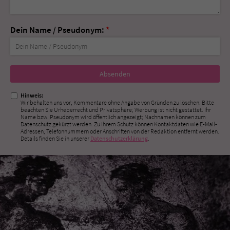
Dein Name / Pseudonym:
*
Nicht
ausfüllen!
Hinweis:
Wir behalten uns vor, Kommentare ohne Angabe von Gründen zu löschen. Bitte
beachten Sie Urheberrecht und Privatsphäre; Werbung ist nicht gestattet. Ihr
Name bzw. Pseudonym wird öffentlich angezeigt; Nachnamen können zum
Datenschutz gekürzt werden. Zu Ihrem Schutz können Kontaktdaten wie E-Mail-
Adressen, Telefonnummern oder Anschriften von der Redaktion entfernt werden.
Details finden Sie in unserer
Datenschutzerklärung
.