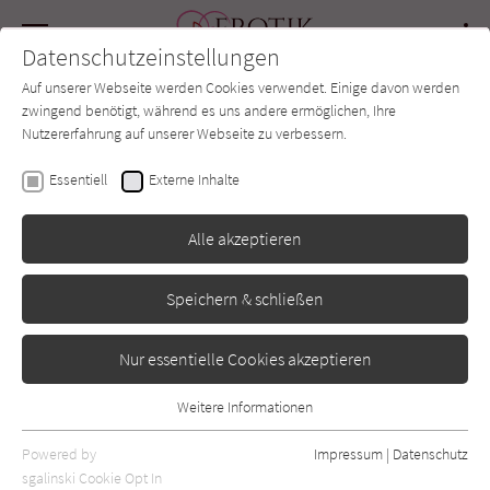
Navigation
Datenschutzeinstellungen
Couch
wechse
Auf unserer Webseite werden Cookies verwendet. Einige davon werden
Forum
Charts
Newsletter
SUCHE
zwingend benötigt, während es uns andere ermöglichen, Ihre
Nutzererfahrung auf unserer Webseite zu verbessern.
Vi Keeland
Essentiell
Externe Inhalte
Player
Alle akzeptieren
Goldmann
Erschienen: September 2018
0
Speichern & schließen
Nur essentielle Cookies akzeptieren
Weitere Informationen
Essentiell
Essentielle Cookies werden für grundlegende Funktionen der
Powered by
Impressum
|
Datenschutz
Webseite benötigt. Dadurch ist gewährleistet, dass die Webseite
sgalinski Cookie Opt In