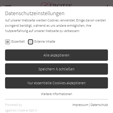
Navigation
Datenschutzeinstellungen
Couch
wechse
Auf unserer Webseite werden Cookies verwendet. Einige davon werden
Forum
Charts
Newsletter
SUCHE
zwingend benötigt, während es uns andere ermöglichen, Ihre
Nutzererfahrung auf unserer Webseite zu verbessern.
Kyra Parsi
Essentiell
Externe Inhalte
No Perfect Match
Alle akzeptieren
Goldmann
Erscheint vsl.: Dezember 2026
Speichern & schließen
Nur essentielle Cookies akzeptieren
Weitere Informationen
Essentiell
Essentielle Cookies werden für grundlegende Funktionen der
Powered by
Impressum
|
Datenschutz
Webseite benötigt. Dadurch ist gewährleistet, dass die Webseite
sgalinski Cookie Opt In