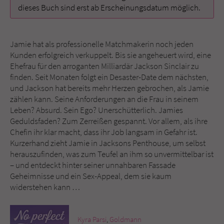
dieses Buch sind erst ab Erscheinungsdatum möglich.
Name
tx_pwcomments_ahash
Jamie hat als professionelle Matchmakerin noch jeden
Anbieter
Literatur-Couch Medien GmbH & Co. KG
Kunden erfolgreich verkuppelt. Bis sie angeheuert wird, eine
Ehefrau für den arroganten Milliardär Jackson Sinclair zu
Laufzeit
1 Jahr
finden. Seit Monaten folgt ein Desaster-Date dem nächsten,
und Jackson hat bereits mehr Herzen gebrochen, als Jamie
Zweck
Cookie für Kommentare einzelner Buchtitel
zählen kann. Seine Anforderungen an die Frau in seinem
Leben? Absurd. Sein Ego? Unerschütterlich. Jamies
Geduldsfaden? Zum Zerreißen gespannt. Vor allem, als ihre
Name
fe_typo_user
Chefin ihr klar macht, dass ihr Job langsam in Gefahr ist.
Kurzerhand zieht Jamie in Jacksons Penthouse, um selbst
Anbieter
Literatur-Couch Medien GmbH & Co. KG
herauszufinden, was zum Teufel an ihm so unvermittelbar ist
– und entdeckt hinter seiner unnahbaren Fassade
Laufzeit
Session
Geheimnisse und ein Sex-Appeal, dem sie kaum
widerstehen kann …
Dieses Cookie gewährleistet die
Kommunikation der Webseite mit dem
Zweck
Benutzer. Es wird benötigt um z. B. den
Kyra Parsi
,
Goldmann