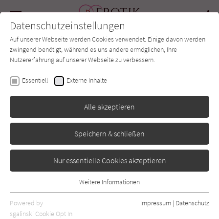
Navigation
Datenschutzeinstellungen
Couch
wechse
Auf unserer Webseite werden Cookies verwendet. Einige davon werden
Forum
Charts
Newsletter
SUCHE
zwingend benötigt, während es uns andere ermöglichen, Ihre
Nutzererfahrung auf unserer Webseite zu verbessern.
Yuna Drake
Essentiell
Externe Inhalte
Nachtblütenkuss
Alle akzeptieren
Geisha
Erschienen: Oktober 2023
0
Speichern & schließen
Nur essentielle Cookies akzeptieren
Weitere Informationen
Essentiell
Essentielle Cookies werden für grundlegende Funktionen der
Powered by
Impressum
|
Datenschutz
Webseite benötigt. Dadurch ist gewährleistet, dass die Webseite
sgalinski Cookie Opt In