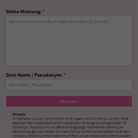
Deine Meinung:
*
Dein Name / Pseudonym:
*
Nicht
ausfüllen!
Hinweis:
Wir behalten uns vor, Kommentare ohne Angabe von Gründen zu löschen. Bitte
beachten Sie Urheberrecht und Privatsphäre; Werbung ist nicht gestattet. Ihr
Name bzw. Pseudonym wird öffentlich angezeigt; Nachnamen können zum
Datenschutz gekürzt werden. Zu Ihrem Schutz können Kontaktdaten wie E-Mail-
Adressen, Telefonnummern oder Anschriften von der Redaktion entfernt werden.