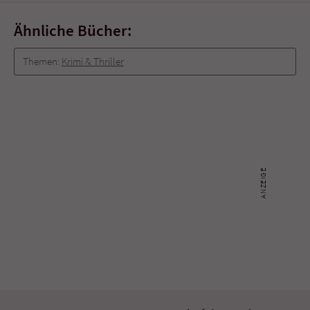
Sicherheitscode des Kontaktformulars zu
überprüfen.
Ähnliche Bücher:
Themen:
Krimi & Thriller