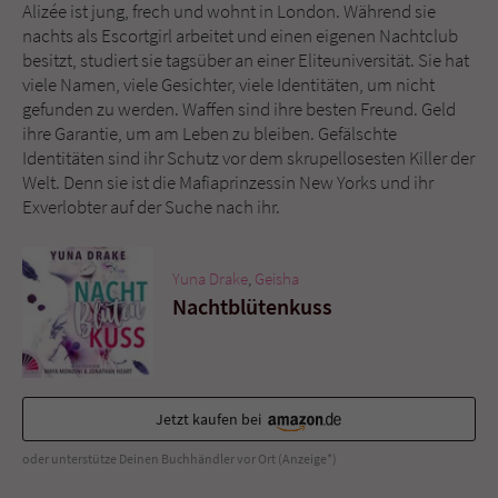
Alizée ist jung, frech und wohnt in London. Während sie
nachts als Escortgirl arbeitet und einen eigenen Nachtclub
Name
tx_pwcomments_ahash
besitzt, studiert sie tagsüber an einer Eliteuniversität. Sie hat
viele Namen, viele Gesichter, viele Identitäten, um nicht
Anbieter
Literatur-Couch Medien GmbH & Co. KG
gefunden zu werden. Waffen sind ihre besten Freund. Geld
ihre Garantie, um am Leben zu bleiben. Gefälschte
Laufzeit
1 Jahr
Identitäten sind ihr Schutz vor dem skrupellosesten Killer der
Welt. Denn sie ist die Mafiaprinzessin New Yorks und ihr
Zweck
Cookie für Kommentare einzelner Buchtitel
Exverlobter auf der Suche nach ihr.
Yuna Drake
,
Geisha
Name
fe_typo_user
Nachtblütenkuss
Anbieter
Literatur-Couch Medien GmbH & Co. KG
Laufzeit
Session
Jetzt kaufen bei
Dieses Cookie gewährleistet die
Kommunikation der Webseite mit dem
oder unterstütze Deinen Buchhändler vor Ort (Anzeige*)
Zweck
Benutzer. Es wird benötigt um z. B. den