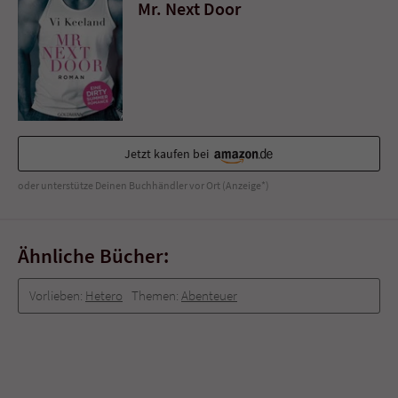
Sicherheitscode des Kontaktformulars zu
Mr. Next Door
überprüfen.
Jetzt kaufen bei
oder unterstütze Deinen Buchhändler vor Ort (Anzeige*)
Ähnliche Bücher:
Vorlieben:
Hetero
Themen:
Abenteuer