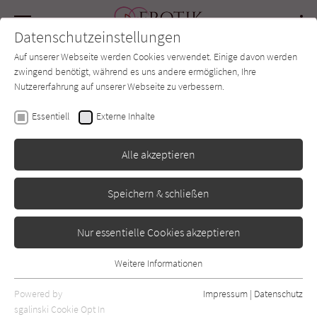
Navigation
Datenschutzeinstellungen
Couch
wechse
Auf unserer Webseite werden Cookies verwendet. Einige davon werden
Forum
Charts
Newsletter
SUCHE
zwingend benötigt, während es uns andere ermöglichen, Ihre
Nutzererfahrung auf unserer Webseite zu verbessern.
Vi Keeland
Essentiell
Externe Inhalte
Mr. Next Door
Alle akzeptieren
Goldmann
Erschienen: Juli 2024
0
Speichern & schließen
Nur essentielle Cookies akzeptieren
Weitere Informationen
Essentiell
Essentielle Cookies werden für grundlegende Funktionen der
Powered by
Impressum
|
Datenschutz
Webseite benötigt. Dadurch ist gewährleistet, dass die Webseite
sgalinski Cookie Opt In