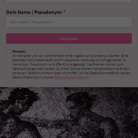
Dein Name / Pseudonym:
*
Nicht
ausfüllen!
Hinweis:
Wir behalten uns vor, Kommentare ohne Angabe von Gründen zu löschen. Bitte
beachten Sie Urheberrecht und Privatsphäre; Werbung ist nicht gestattet. Ihr
Name bzw. Pseudonym wird öffentlich angezeigt; Nachnamen können zum
Datenschutz gekürzt werden. Zu Ihrem Schutz können Kontaktdaten wie E-Mail-
Adressen, Telefonnummern oder Anschriften von der Redaktion entfernt werden.
Details finden Sie in unserer
Datenschutzerklärung
.