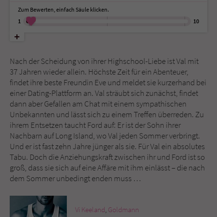
Zum Bewerten, einfach Säule klicken.
1
10
Name
tx_pwcomments_ahash
Anbieter
Literatur-Couch Medien GmbH & Co. KG
Nach der Scheidung von ihrer Highschool-Liebe ist Val mit
Laufzeit
1 Jahr
37 Jahren wieder allein. Höchste Zeit für ein Abenteuer,
findet ihre beste Freundin Eve und meldet sie kurzerhand bei
Zweck
Cookie für Kommentare einzelner Buchtitel
einer Dating-Plattform an. Val sträubt sich zunächst, findet
dann aber Gefallen am Chat mit einem sympathischen
Unbekannten und lässt sich zu einem Treffen überreden. Zu
Name
fe_typo_user
ihrem Entsetzen taucht Ford auf: Er ist der Sohn ihrer
Nachbarn auf Long Island, wo Val jeden Sommer verbringt.
Anbieter
Literatur-Couch Medien GmbH & Co. KG
Und er ist fast zehn Jahre jünger als sie. Für Val ein absolutes
Tabu. Doch die Anziehungskraft zwischen ihr und Ford ist so
Laufzeit
Session
groß, dass sie sich auf eine Affäre mit ihm einlässt – die nach
dem Sommer unbedingt enden muss …
Dieses Cookie gewährleistet die
Kommunikation der Webseite mit dem
Zweck
Benutzer. Es wird benötigt um z. B. den
Vi Keeland
,
Goldmann