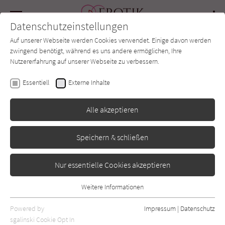
Navigation
Datenschutzeinstellungen
Couch
wechse
Auf unserer Webseite werden Cookies verwendet. Einige davon werden
Forum
Charts
Newsletter
SUCHE
zwingend benötigt, während es uns andere ermöglichen, Ihre
Nutzererfahrung auf unserer Webseite zu verbessern.
Nadine Kerger
Essentiell
Externe Inhalte
Malibu Love
Alle akzeptieren
Goldmann
Erschienen: August 2022
0
Speichern & schließen
Nur essentielle Cookies akzeptieren
Weitere Informationen
Essentiell
Essentielle Cookies werden für grundlegende Funktionen der
Powered by
Impressum
|
Datenschutz
Webseite benötigt. Dadurch ist gewährleistet, dass die Webseite
sgalinski Cookie Opt In