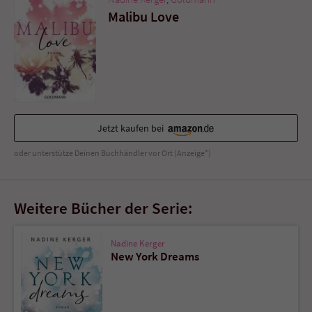
Sicherheitscode des Kontaktformulars zu
Malibu Love
überprüfen.
Jetzt kaufen bei
oder unterstütze Deinen Buchhändler vor Ort (Anzeige*)
Weitere Bücher der Serie:
Nadine Kerger
New York Dreams