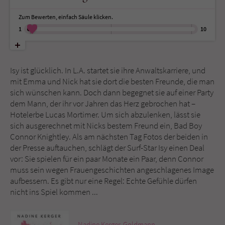
Zum Bewerten, einfach Säule klicken.
Name
tx_pwcomments_ahash
1
10
Anbieter
Literatur-Couch Medien GmbH & Co. KG
Isy ist glücklich. In L.A. startet sie ihre Anwaltskarriere, und
Laufzeit
1 Jahr
mit Emma und Nick hat sie dort die besten Freunde, die man
sich wünschen kann. Doch dann begegnet sie auf einer Party
Zweck
Cookie für Kommentare einzelner Buchtitel
dem Mann, der ihr vor Jahren das Herz gebrochen hat –
Hotelerbe Lucas Mortimer. Um sich abzulenken, lässt sie
sich ausgerechnet mit Nicks bestem Freund ein, Bad Boy
Name
fe_typo_user
Connor Knightley. Als am nächsten Tag Fotos der beiden in
der Presse auftauchen, schlägt der Surf-Star Isy einen Deal
Anbieter
Literatur-Couch Medien GmbH & Co. KG
vor: Sie spielen für ein paar Monate ein Paar, denn Connor
muss sein wegen Frauengeschichten angeschlagenes Image
Laufzeit
Session
aufbessern. Es gibt nur eine Regel: Echte Gefühle dürfen
nicht ins Spiel kommen ...
Dieses Cookie gewährleistet die
Kommunikation der Webseite mit dem
Zweck
Benutzer. Es wird benötigt um z. B. den
Nadine Kerger
,
Goldmann