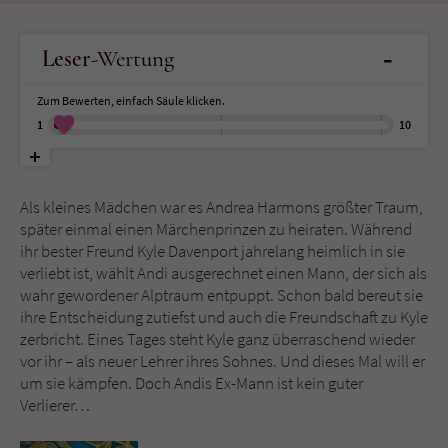
Name
tx_pwcomments_ahash
-
Leser
-Wertung
Anbieter
Literatur-Couch Medien GmbH & Co. KG
Zum Bewerten, einfach Säule klicken.
1
10
Laufzeit
1 Jahr
Zweck
Cookie für Kommentare einzelner Buchtitel
Als kleines Mädchen war es Andrea Harmons größter Traum,
später einmal einen Märchenprinzen zu heiraten. Während
ihr bester Freund Kyle Davenport jahrelang heimlich in sie
Name
fe_typo_user
verliebt ist, wählt Andi ausgerechnet einen Mann, der sich als
wahr gewordener Alptraum entpuppt. Schon bald bereut sie
Anbieter
Literatur-Couch Medien GmbH & Co. KG
ihre Entscheidung zutiefst und auch die Freundschaft zu Kyle
zerbricht. Eines Tages steht Kyle ganz überraschend wieder
Laufzeit
Session
vor ihr – als neuer Lehrer ihres Sohnes. Und dieses Mal will er
um sie kämpfen. Doch Andis Ex-Mann ist kein guter
Dieses Cookie gewährleistet die
Verlierer…
Kommunikation der Webseite mit dem
Zweck
Benutzer. Es wird benötigt um z. B. den