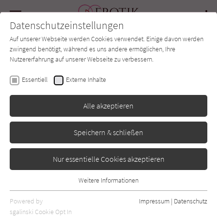
Navigation
Datenschutzeinstellungen
Couch
wechse
Auf unserer Webseite werden Cookies verwendet. Einige davon werden
Forum
Charts
Newsletter
SUCHE
zwingend benötigt, während es uns andere ermöglichen, Ihre
Nutzererfahrung auf unserer Webseite zu verbessern.
Carly Phillips
Essentiell
Externe Inhalte
Love not Lost -
Alle akzeptieren
Wunschlos
Speichern & schließen
Heyne
Erschienen: Januar 2023
0
Nur essentielle Cookies akzeptieren
Weitere Informationen
Essentiell
Essentielle Cookies werden für grundlegende Funktionen der
Powered by
Impressum
|
Datenschutz
Webseite benötigt. Dadurch ist gewährleistet, dass die Webseite
sgalinski Cookie Opt In