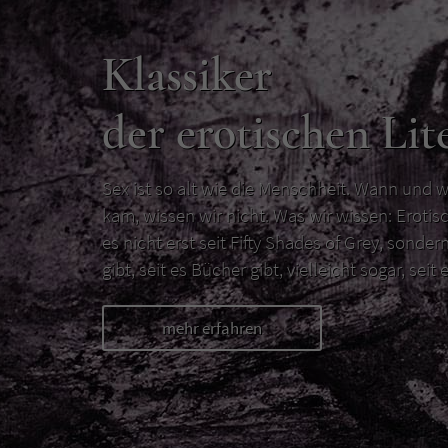
Klassiker
der erotischen Lit
Sex ist so alt wie die Menschheit. Wann und w
kam, wissen wir nicht. Was wir wissen: Erotisc
es nicht erst seit Fifty Shades of Grey, sondern
gibt, seit es Bücher gibt, vielleicht sogar, seit e
mehr erfahren