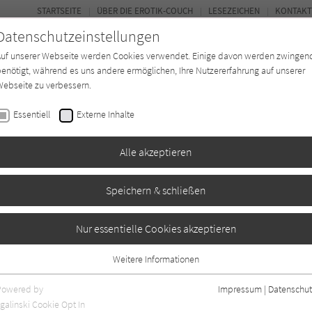
STARTSEITE
ÜBER DIE EROTIK-COUCH
LESEZEICHEN
KONTAKT
Datenschutzeinstellungen
Auf unserer Webseite werden Cookies verwendet. Einige davon werden zwingen
enötigt, während es uns andere ermöglichen, Ihre Nutzererfahrung auf unserer
ebseite zu verbessern.
FOR
Essentiell
Externe Inhalte
Autor*in
Verlage
Magazin
N
Alle akzeptieren
Speichern & schließen
edingungslos
Nur essentielle Cookies akzeptieren
Weitere Informationen
Essentiell
Essentielle Cookies werden für grundlegende Funktionen der Webseite
Powered by
Impressum
|
Datenschut
benötigt. Dadurch ist gewährleistet, dass die Webseite einwandfrei
galinski Cookie Opt In