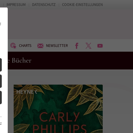
IMPRESSUM
DATENSCHUTZ
COOKIE-EINSTELLUNGEN
d
FACEBOOK
TWITTER
YOUTUBE
UM
CHARTS
NEWSLETTER
eue Bücher
z