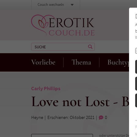
Couch wechseln
b
W
Vorliebe
Thema
Buchtyp
Carly Phillips
Love not Lost - B
Heyne
Erschienen: Oktober 2021
0
s
oder unterstütze Deinen