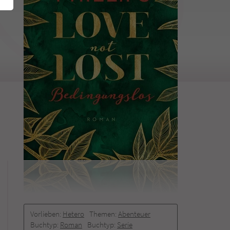
Vorlieben:
Hetero
Themen:
Abenteuer
Buchtyp:
Roman
Buchtyp:
Serie