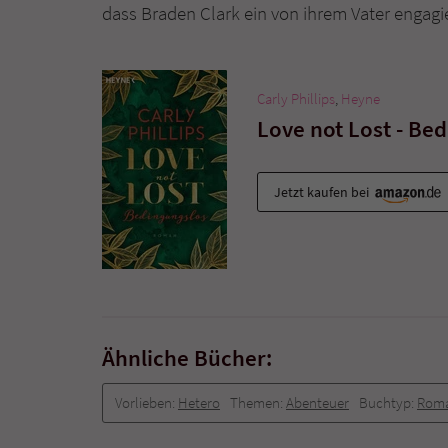
dass Braden Clark ein von ihrem Vater engagi
Carly Phillips
,
Heyne
Love not Lost - Be
Jetzt kaufen bei
Ähnliche Bücher:
Vorlieben:
Hetero
Themen:
Abenteuer
Buchtyp:
Rom