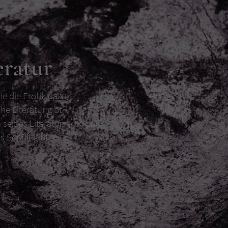
eratur
ie die Erotik dazu
he Literatur gibt
 seit es Literatur
s Schrift gibt.