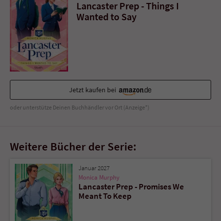
Sicherheitscode des Kontaktformulars zu
Lancaster Prep - Things I
überprüfen.
Wanted to Say
Jetzt kaufen bei
oder unterstütze Deinen Buchhändler vor Ort (Anzeige*)
Weitere Bücher der Serie:
Januar 2027
Monica Murphy
Lancaster Prep - Promises We
Meant To Keep