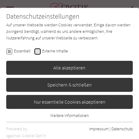
Navigation
Datenschutzeinstellungen
Couch
wechse
Auf unserer Webseite werden Cookies verwendet. Einige davon werden
Forum
Charts
Newsletter
SUCHE
zwingend benötigt, während es uns andere ermöglichen, Ihre
Nutzererfahrung auf unserer Webseite zu verbessern.
Monica Murphy
Essentiell
Externe Inhalte
Lancaster Prep - Things I
Alle akzeptieren
Wanted to Say
Speichern & schließen
Blush Blanvalet
Erscheint vsl.: September 2026
Nur essentielle Cookies akzeptieren
Weitere Informationen
Essentiell
Essentielle Cookies werden für grundlegende Funktionen der
Powered by
Impressum
|
Datenschutz
Webseite benötigt. Dadurch ist gewährleistet, dass die Webseite
sgalinski Cookie Opt In