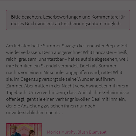
Name
tx_pwcomments_ahash
Bitte beachten: Leserbewertungen und Kommentare für
dieses Buch sind erst ab Erscheinungsdatum möglich.
Anbieter
Literatur-Couch Medien GmbH & Co. KG
Laufzeit
1 Jahr
Am liebsten hätte Summer Savage die Lancaster Prep sofort
wieder verlassen. Denn ausgerechnet Whit Lancaster – heiß,
Zweck
Cookie für Kommentare einzelner Buchtitel
reich, grausam, unantastbar – hat es auf sie abgesehen, weil
ihre Familien ein Skandal verbindet. Doch als Summer
nachts von einem Mitschüler angegriffen wird, rettet Whit
Name
fe_typo_user
sie. Im Gegenzug versorgt sie seine Wunden auf ihrem
Zimmer. Aber mitten in der Nacht verschwindet er mit ihrem
Anbieter
Literatur-Couch Medien GmbH & Co. KG
Tagebuch. Um zu verhindern, dass Whit all ihre Geheimnisse
offenlegt, geht sie einen verhängnisvollen Deal mit ihm ein,
Laufzeit
Session
der die Anziehung zwischen ihnen nur noch
unwiderstehlicher macht …
Dieses Cookie gewährleistet die
Kommunikation der Webseite mit dem
Zweck
Benutzer. Es wird benötigt um z. B. den
Monica Murphy
,
Blush Blanvalet