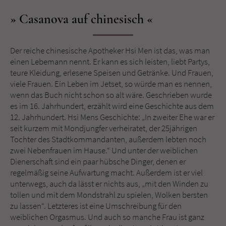
Sicherheitscode des Kontaktformulars zu
überprüfen.
Casanova auf chinesisch
Der reiche chinesische Apotheker Hsi Men ist das, was man
einen Lebemann nennt. Er kann es sich leisten, liebt Partys,
teure Kleidung, erlesene Speisen und Getränke. Und Frauen,
viele Frauen. Ein Leben im Jetset, so würde man es nennen,
wenn das Buch nicht schon so alt wäre. Geschrieben wurde
es im 16. Jahrhundert, erzählt wird eine Geschichte aus dem
12. Jahrhundert. Hsi Mens Geschichte: „In zweiter Ehe war er
seit kurzem mit Mondjungfer verheiratet, der 25jährigen
Tochter des Stadtkommandanten, außerdem lebten noch
zwei Nebenfrauen im Hause.“ Und unter der weiblichen
Dienerschaft sind ein paar hübsche Dinger, denen er
regelmäßig seine Aufwartung macht. Außerdem ist er viel
unterwegs, auch da lässt er nichts aus, „mit den Winden zu
tollen und mit dem Mondstrahl zu spielen, Wolken bersten
zu lassen“. Letzteres ist eine Umschreibung für den
weiblichen Orgasmus. Und auch so manche Frau ist ganz