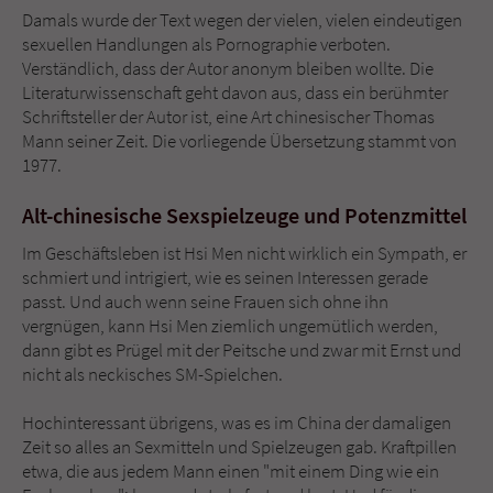
Damals wurde der Text wegen der vielen, vielen eindeutigen
sexuellen Handlungen als Pornographie verboten.
Verständlich, dass der Autor anonym bleiben wollte. Die
Literaturwissenschaft geht davon aus, dass ein berühmter
Schriftsteller der Autor ist, eine Art chinesischer Thomas
Mann seiner Zeit. Die vorliegende Übersetzung stammt von
1977.
Alt-chinesische Sexspielzeuge und Potenzmittel
Im Geschäftsleben ist Hsi Men nicht wirklich ein Sympath, er
schmiert und intrigiert, wie es seinen Interessen gerade
passt. Und auch wenn seine Frauen sich ohne ihn
vergnügen, kann Hsi Men ziemlich ungemütlich werden,
dann gibt es Prügel mit der Peitsche und zwar mit Ernst und
nicht als neckisches SM-Spielchen.
Hochinteressant übrigens, was es im China der damaligen
Zeit so alles an Sexmitteln und Spielzeugen gab. Kraftpillen
etwa, die aus jedem Mann einen "mit einem Ding wie ein