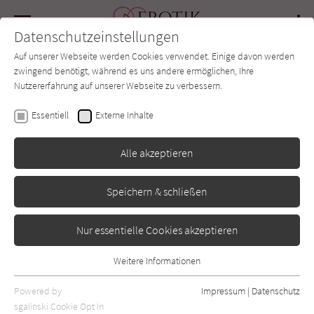
Navigation
Datenschutzeinstellungen
Couch
wechse
Auf unserer Webseite werden Cookies verwendet. Einige davon werden
Forum
Charts
Newsletter
SUCHE
zwingend benötigt, während es uns andere ermöglichen, Ihre
Nutzererfahrung auf unserer Webseite zu verbessern.
Kin Ping Meh: oder die
Essentiell
Externe Inhalte
abenteuerliche
Alle akzeptieren
Geschichte von Hsi Men
Speichern & schließen
und seinen sechs Frauen
Nur essentielle Cookies akzeptieren
insel Verlag
,
anonym
Erschienen: April 1977
0
Weitere Informationen
Essentiell
Essentielle Cookies werden für grundlegende Funktionen der
Powered by
Impressum
|
Datenschutz
Webseite benötigt. Dadurch ist gewährleistet, dass die Webseite
sgalinski Cookie Opt In