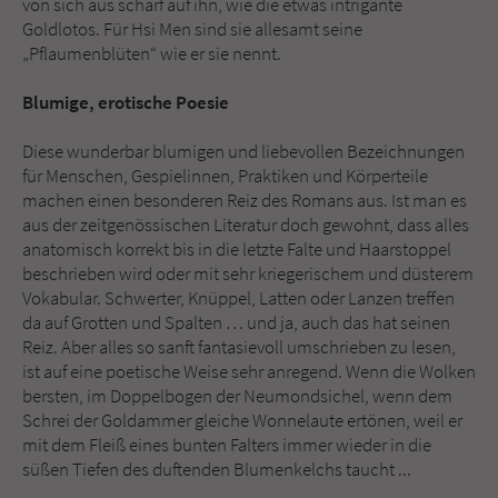
von sich aus scharf auf ihn, wie die etwas intrigante
Goldlotos. Für Hsi Men sind sie allesamt seine
„Pflaumenblüten“ wie er sie nennt.
Blumige, erotische Poesie
Diese wunderbar blumigen und liebevollen Bezeichnungen
für Menschen, Gespielinnen, Praktiken und Körperteile
machen einen besonderen Reiz des Romans aus. Ist man es
aus der zeitgenössischen Literatur doch gewohnt, dass alles
anatomisch korrekt bis in die letzte Falte und Haarstoppel
beschrieben wird oder mit sehr kriegerischem und düsterem
Vokabular. Schwerter, Knüppel, Latten oder Lanzen treffen
da auf Grotten und Spalten … und ja, auch das hat seinen
Reiz. Aber alles so sanft fantasievoll umschrieben zu lesen,
ist auf eine poetische Weise sehr anregend. Wenn die Wolken
bersten, im Doppelbogen der Neumondsichel, wenn dem
Schrei der Goldammer gleiche Wonnelaute ertönen, weil er
mit dem Fleiß eines bunten Falters immer wieder in die
süßen Tiefen des duftenden Blumenkelchs taucht ...