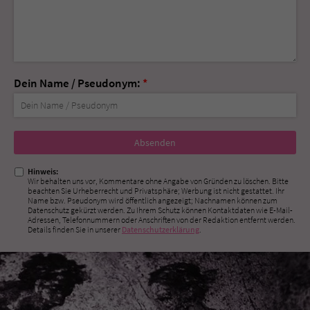
Dein Name / Pseudonym:
*
Nicht
ausfüllen!
Hinweis:
Wir behalten uns vor, Kommentare ohne Angabe von Gründen zu löschen. Bitte
beachten Sie Urheberrecht und Privatsphäre; Werbung ist nicht gestattet. Ihr
Name bzw. Pseudonym wird öffentlich angezeigt; Nachnamen können zum
Datenschutz gekürzt werden. Zu Ihrem Schutz können Kontaktdaten wie E-Mail-
Adressen, Telefonnummern oder Anschriften von der Redaktion entfernt werden.
Details finden Sie in unserer
Datenschutzerklärung
.