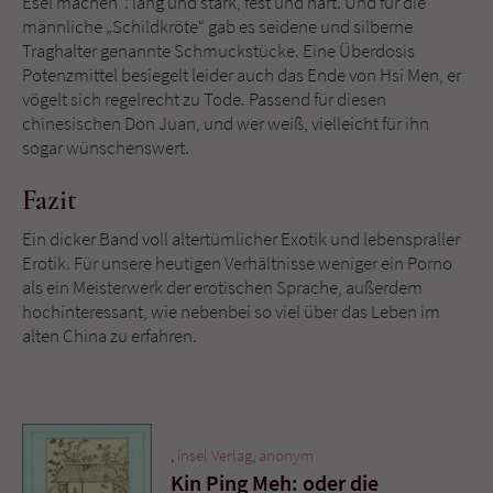
Esel machen": lang und stark, fest und hart. Und für die
männliche „Schildkröte“ gab es seidene und silberne
Traghalter genannte Schmuckstücke. Eine Überdosis
Potenzmittel besiegelt leider auch das Ende von Hsi Men, er
vögelt sich regelrecht zu Tode. Passend für diesen
chinesischen Don Juan, und wer weiß, vielleicht für ihn
sogar wünschenswert.
Fazit
Ein dicker Band voll altertümlicher Exotik und lebenspraller
Erotik. Für unsere heutigen Verhältnisse weniger ein Porno
als ein Meisterwerk der erotischen Sprache, außerdem
hochinteressant, wie nebenbei so viel über das Leben im
alten China zu erfahren.
,
insel Verlag
,
anonym
Kin Ping Meh: oder die