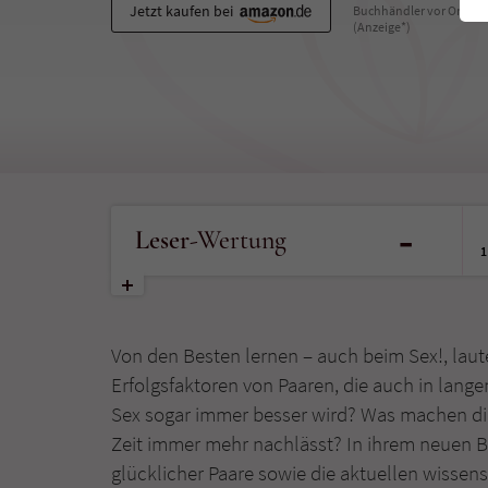
Jetzt kaufen bei
Buchhändler vor Ort
(Anzeige*)
-
Leser
-Wertung
1
Von den Besten lernen – auch beim Sex!, lau
Erfolgsfaktoren von Paaren, die auch in lang
Sex sogar immer besser wird? Was machen dies
Zeit immer mehr nachlässt? In ihrem neuen Bu
glücklicher Paare sowie die aktuellen wissens