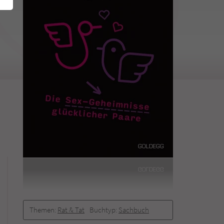
Themen:
Rat & Tat
Buchtyp:
Sachbuch