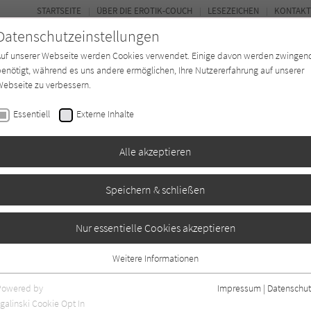
STARTSEITE
ÜBER DIE EROTIK-COUCH
LESEZEICHEN
KONTAKT
Datenschutzeinstellungen
Auf unserer Webseite werden Cookies verwendet. Einige davon werden zwingen
enötigt, während es uns andere ermöglichen, Ihre Nutzererfahrung auf unserer
ebseite zu verbessern.
FOR
Essentiell
Externe Inhalte
Autor*in
Verlage
Magazin
N
Alle akzeptieren
Speichern & schließen
0
Nur essentielle Cookies akzeptieren
Weitere Informationen
Essentiell
Essentielle Cookies werden für grundlegende Funktionen der Webseite
Powered by
Impressum
|
Datenschut
benötigt. Dadurch ist gewährleistet, dass die Webseite einwandfrei
galinski Cookie Opt In