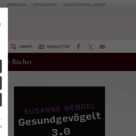
IMPRESSUM
DATENSCHUTZ
COOKIE-EINSTELLUNGEN
d
FACEBOOK
TWITTER
YOUTUBE
UM
CHARTS
NEWSLETTER
eue Bücher
z