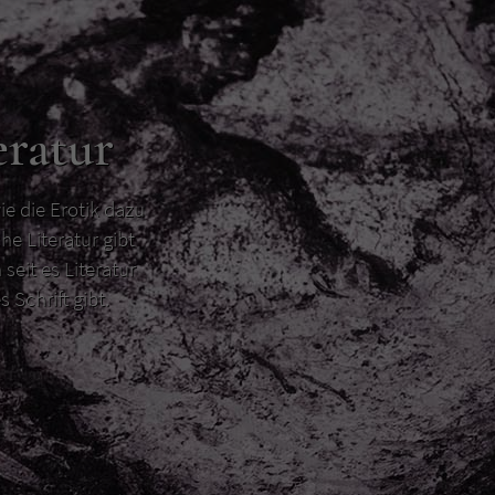
eratur
ie die Erotik dazu
he Literatur gibt
 seit es Literatur
s Schrift gibt.