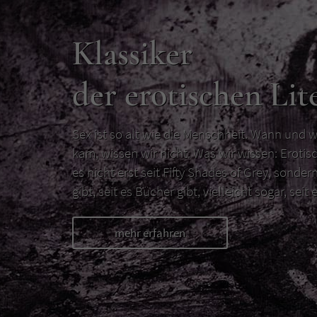
Klassiker
der erotischen Lit
Sex ist so alt wie die Menschheit. Wann und w
kam, wissen wir nicht. Was wir wissen: Erotisc
es nicht erst seit Fifty Shades of Grey, sondern
gibt, seit es Bücher gibt, vielleicht sogar, seit e
mehr erfahren