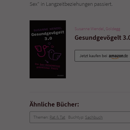
Sex“ in Langzeitbeziehungen passiert.
Susanne Wendel
,
Goldegg
Gesundgevögelt 3.
Jetzt kaufen bei
Ähnliche Bücher:
Themen:
Rat & Tat
Buchtyp:
Sachbuch