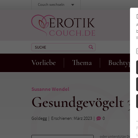
Couch wechseln
b
W
Vorliebe
Thema
Buchtyp
Susanne Wendel
Gesundgevögelt 3.
Goldegg
Erschienen: März 2023
0
s
oder unterstütze Deinen