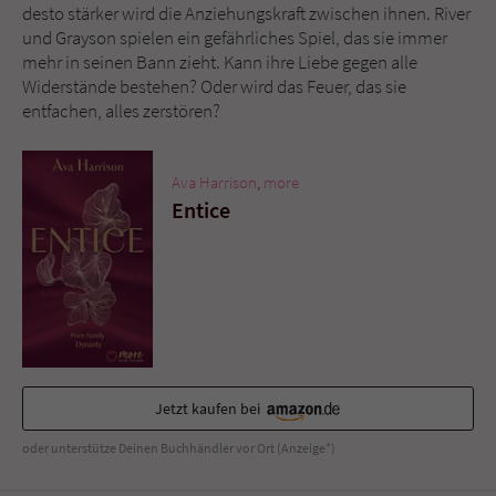
Sicherheitscode des Kontaktformulars zu
desto stärker wird die Anziehungskraft zwischen ihnen. River
überprüfen.
und Grayson spielen ein gefährliches Spiel, das sie immer
mehr in seinen Bann zieht. Kann ihre Liebe gegen alle
Widerstände bestehen? Oder wird das Feuer, das sie
entfachen, alles zerstören?
Ava Harrison
,
more
Entice
Jetzt kaufen bei
oder unterstütze Deinen Buchhändler vor Ort (Anzeige*)