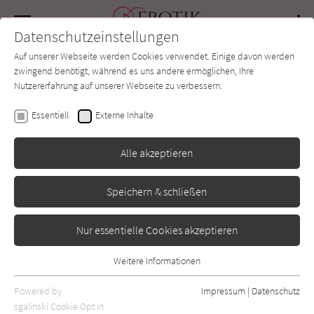
Navigation
Datenschutzeinstellungen
Couch
wechse
Auf unserer Webseite werden Cookies verwendet. Einige davon werden
Forum
Charts
Newsletter
SUCHE
zwingend benötigt, während es uns andere ermöglichen, Ihre
Nutzererfahrung auf unserer Webseite zu verbessern.
Ava Harrison
Essentiell
Externe Inhalte
Entice
Alle akzeptieren
more
Erschienen: November 2024
0
Speichern & schließen
Nur essentielle Cookies akzeptieren
Weitere Informationen
Essentiell
Essentielle Cookies werden für grundlegende Funktionen der
Powered by
Impressum
|
Datenschutz
Webseite benötigt. Dadurch ist gewährleistet, dass die Webseite
sgalinski Cookie Opt In