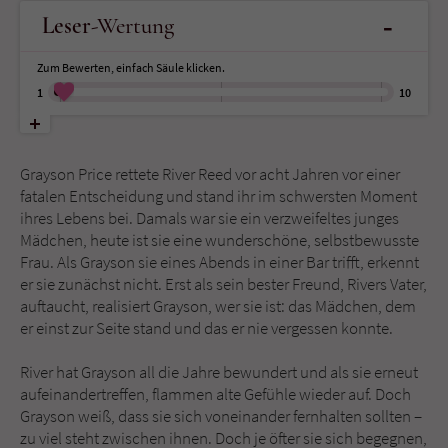
-
Leser
-Wertung
Name
tx_pwcomments_ahash
Zum Bewerten, einfach Säule klicken.
Anbieter
Literatur-Couch Medien GmbH & Co. KG
1
10
Laufzeit
1 Jahr
Grayson Price rettete River Reed vor acht Jahren vor einer
Zweck
Cookie für Kommentare einzelner Buchtitel
fatalen Entscheidung und stand ihr im schwersten Moment
ihres Lebens bei. Damals war sie ein verzweifeltes junges
Mädchen, heute ist sie eine wunderschöne, selbstbewusste
Name
fe_typo_user
Frau. Als Grayson sie eines Abends in einer Bar trifft, erkennt
er sie zunächst nicht. Erst als sein bester Freund, Rivers Vater,
Anbieter
Literatur-Couch Medien GmbH & Co. KG
auftaucht, realisiert Grayson, wer sie ist: das Mädchen, dem
er einst zur Seite stand und das er nie vergessen konnte.
Laufzeit
Session
River hat Grayson all die Jahre bewundert und als sie erneut
Dieses Cookie gewährleistet die
aufeinandertreffen, flammen alte Gefühle wieder auf. Doch
Kommunikation der Webseite mit dem
Grayson weiß, dass sie sich voneinander fernhalten sollten –
Zweck
Benutzer. Es wird benötigt um z. B. den
zu viel steht zwischen ihnen. Doch je öfter sie sich begegnen,