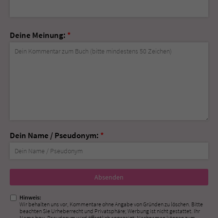
Deine Meinung:
*
Dein Name / Pseudonym:
*
Nicht
ausfüllen!
Hinweis:
Wir behalten uns vor, Kommentare ohne Angabe von Gründen zu löschen. Bitte
beachten Sie Urheberrecht und Privatsphäre; Werbung ist nicht gestattet. Ihr
Name bzw. Pseudonym wird öffentlich angezeigt; Nachnamen können zum