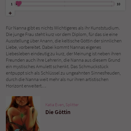
1
10
Name
tx_pwcomments_ahash
Für Nanna gibt es nichts Wichtigeres als ihr Kunststudium.
Anbieter
Literatur-Couch Medien GmbH & Co. KG
Die junge Frau steht kurz vor dem Diplom, für das sie eine
Ausstellung über Anann, die keltische Göttin der sinnlichen
Laufzeit
1 Jahr
Liebe, vorbereitet. Dabei kommt Nannas eigenes
Liebesleben eindeutig zu kurz, der Meinung ist neben ihren
Zweck
Cookie für Kommentare einzelner Buchtitel
Freunden auch ihre Lehrerin, die Nanna aus diesem Grund
ein mystisches Amulett schenkt. Das Schmuckstück
entpuppt sich als Schlüssel zu ungeahnten Sinnesfreuden,
Name
fe_typo_user
durch die Nanna weit mehr als nur ihren artistischen
Horizont erweitert…
Anbieter
Literatur-Couch Medien GmbH & Co. KG
Laufzeit
Session
Katia Even
,
Splitter
Die Göttin
Dieses Cookie gewährleistet die
Kommunikation der Webseite mit dem
Zweck
Benutzer. Es wird benötigt um z. B. den