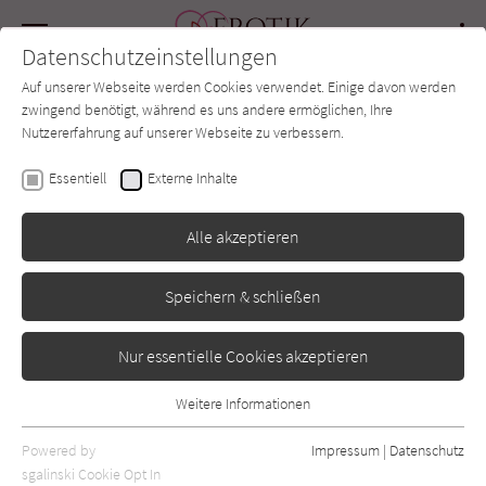
Navigation
Datenschutzeinstellungen
Couch
wechse
Auf unserer Webseite werden Cookies verwendet. Einige davon werden
Forum
Charts
Newsletter
SUCHE
zwingend benötigt, während es uns andere ermöglichen, Ihre
Nutzererfahrung auf unserer Webseite zu verbessern.
Katia Even
Essentiell
Externe Inhalte
Die Göttin
Alle akzeptieren
Splitter
Erschienen: Oktober 2023
0
Speichern & schließen
Nur essentielle Cookies akzeptieren
Weitere Informationen
Essentiell
Essentielle Cookies werden für grundlegende Funktionen der
Powered by
Impressum
|
Datenschutz
Webseite benötigt. Dadurch ist gewährleistet, dass die Webseite
sgalinski Cookie Opt In