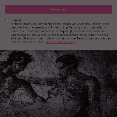
Nicht
ausfüllen!
Hinweis:
Wir behalten uns vor, Kommentare ohne Angabe von Gründen zu löschen. Bitte
beachten Sie Urheberrecht und Privatsphäre; Werbung ist nicht gestattet. Ihr
Name bzw. Pseudonym wird öffentlich angezeigt; Nachnamen können zum
Datenschutz gekürzt werden. Zu Ihrem Schutz können Kontaktdaten wie E-Mail-
Adressen, Telefonnummern oder Anschriften von der Redaktion entfernt werden.
Details finden Sie in unserer
Datenschutzerklärung
.