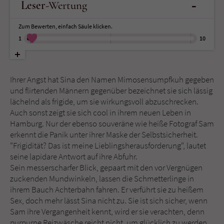
-
Leser
-Wertung
Name
tx_pwcomments_ahash
Zum Bewerten, einfach Säule klicken.
1
10
Anbieter
Literatur-Couch Medien GmbH & Co. KG
Laufzeit
1 Jahr
Ihrer Angst hat Sina den Namen Mimosensumpfkuh gegeben
und flirtenden Männern gegenüber bezeichnet sie sich lässig
Zweck
Cookie für Kommentare einzelner Buchtitel
lächelnd als frigide, um sie wirkungsvoll abzuschrecken.
Auch sonst zeigt sie sich cool in ihrem neuen Leben in
Hamburg. Nur der ebenso souveräne wie heiße Fotograf Sam
Name
fe_typo_user
erkennt die Panik unter ihrer Maske der Selbstsicherheit.
"Frigidität? Das ist meine Lieblingsherausforderung", lautet
Anbieter
Literatur-Couch Medien GmbH & Co. KG
seine lapidare Antwort auf ihre Abfuhr.
Sein messerscharfer Blick, gepaart mit den vor Vergnügen
Laufzeit
Session
zuckenden Mundwinkeln, lassen die Schmetterlinge in
ihrem Bauch Achterbahn fahren. Er verführt sie zu heißem
Dieses Cookie gewährleistet die
Sex, doch mehr lässt Sina nicht zu. Sie ist sich sicher, wenn
Kommunikation der Webseite mit dem
Sam ihre Vergangenheit kennt, wird er sie verachten, denn
Zweck
Benutzer. Es wird benötigt um z. B. den
purpurne Reizwäsche reicht nicht, um glücklich zu werden