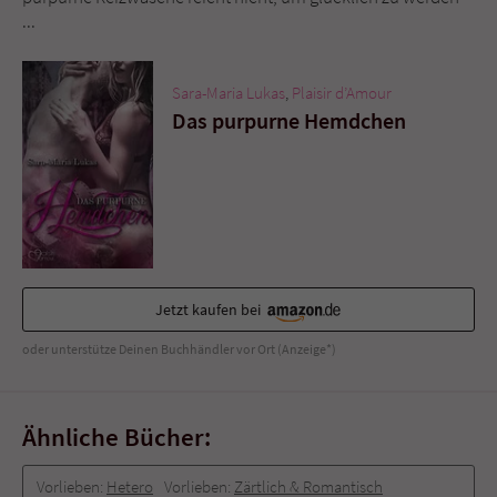
Sicherheitscode des Kontaktformulars zu
...
überprüfen.
Sara-Maria Lukas
,
Plaisir d’Amour
Das purpurne Hemdchen
Jetzt kaufen bei
oder unterstütze Deinen Buchhändler vor Ort (Anzeige*)
Ähnliche Bücher:
Vorlieben:
Hetero
Vorlieben:
Zärtlich & Romantisch