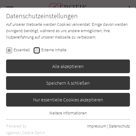
Navigation
Datenschutzeinstellungen
Couch
wechse
Auf unserer Webseite werden Cookies verwendet. Einige davon werden
Forum
Charts
Newsletter
SUCHE
zwingend benötigt, während es uns andere ermöglichen, Ihre
Nutzererfahrung auf unserer Webseite zu verbessern.
Sara-Maria Lukas
Essentiell
Externe Inhalte
Das purpurne Hemdchen
Alle akzeptieren
Plaisir d’Amour
Erschienen: Juli 2017
0
Speichern & schließen
Nur essentielle Cookies akzeptieren
Weitere Informationen
Essentiell
Essentielle Cookies werden für grundlegende Funktionen der
Powered by
Impressum
|
Datenschutz
Webseite benötigt. Dadurch ist gewährleistet, dass die Webseite
sgalinski Cookie Opt In