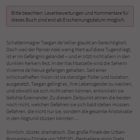
Bitte beachten: Leserbewertungen und Kommentare für
Name
tx_pwcomments_ahash
dieses Buch sind erst ab Erscheinungsdatum möglich.
Anbieter
Literatur-Couch Medien GmbH & Co. KG
Schattenmagier Taegan de Vellier glaubt an Gerechtigkeit.
Laufzeit
1 Jahr
Doch weil der Pariser Adel wenig Wert auf diese Tugend legt,
ist er im Gefängnis gelandet – und er sitzt nicht allein in den
Zweck
Cookie für Kommentare einzelner Buchtitel
dunklen Kerkern fest. In der Nachbarzelle wird die Seherin
Vivienne de Nevue gefangen gehalten. Seit einer
schicksalhaften Vision ist sie ständiger Folter und Isolation
Name
fe_typo_user
ausgesetzt. Taegan gelingt es, ihre Lebensgeister zu wecken,
und obwohl sie sich nicht sehen können, entwickeln sie
Anbieter
Literatur-Couch Medien GmbH & Co. KG
Gefühle füreinander. Zu diesem Zeitpunkt ahnen die beiden
noch nicht, welchen Gefahren sie sich bald stellen müssen.
Laufzeit
Session
Gefahren, die nicht nur sie, sondern die gesamte Aristokratie
in den Abgrund stürzen könnten ...
Dieses Cookie gewährleistet die
Kommunikation der Webseite mit dem
Sinnlich, düster, dramatisch. Das große Finale der Urban-
Zweck
Benutzer. Es wird benötigt um z. B. den
Romantasy-Trilogie von SPIEGEL-Bestsellerautorin Greta