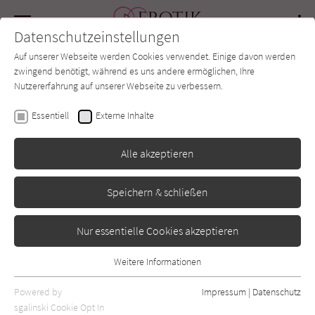
Navigation
Datenschutzeinstellungen
Couch
wechse
Auf unserer Webseite werden Cookies verwendet. Einige davon werden
Forum
Charts
Newsletter
SUCHE
zwingend benötigt, während es uns andere ermöglichen, Ihre
Nutzererfahrung auf unserer Webseite zu verbessern.
Greta Milán
Essentiell
Externe Inhalte
Cruel Noblesse - Vision
Alle akzeptieren
der Schatten
Speichern & schließen
Penguin
Erscheint vsl.: September 2026
Nur essentielle Cookies akzeptieren
Weitere Informationen
Essentiell
Essentielle Cookies werden für grundlegende Funktionen der
Powered by
Impressum
|
Datenschutz
Webseite benötigt. Dadurch ist gewährleistet, dass die Webseite
sgalinski Cookie Opt In