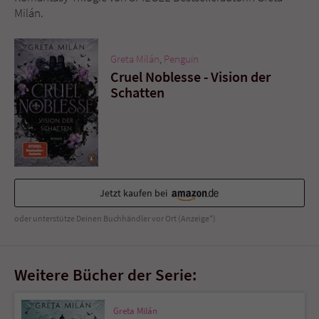
Sicherheitscode des Kontaktformulars zu
Milán.
überprüfen.
Greta Milán
,
Penguin
Cruel Noblesse - Vision der
Schatten
Jetzt kaufen bei
oder unterstütze Deinen Buchhändler vor Ort (Anzeige*)
Weitere Bücher der Serie:
Greta Milán