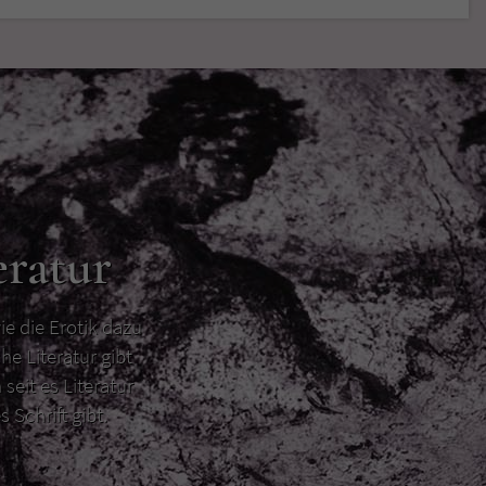
eratur
ie die Erotik dazu
he Literatur gibt
 seit es Literatur
s Schrift gibt.