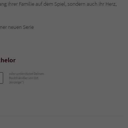
ang ihrer Familie auf dem Spiel, sondern auch ihr Herz,
Name
tx_pwcomments_ahash
iner neuen Serie
Anbieter
Literatur-Couch Medien GmbH & Co. KG
Laufzeit
1 Jahr
Zweck
Cookie für Kommentare einzelner Buchtitel
chelor
Name
fe_typo_user
oder unterstütze Deinen
Buchhändler vor Ort
(Anzeige*)
Anbieter
Literatur-Couch Medien GmbH & Co. KG
Laufzeit
Session
Dieses Cookie gewährleistet die Kommunikation der
Webseite mit dem Benutzer. Es wird benötigt um z. B.
Zweck
den Sicherheitscode des Kontaktformulars zu