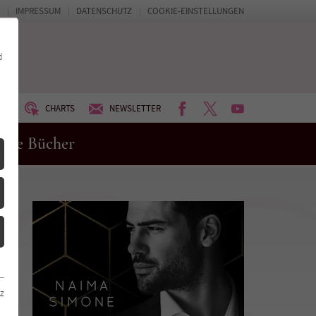
IMPRESSUM
DATENSCHUTZ
COOKIE-EINSTELLUNGEN
d
FACEBOOK
TWITTER
YOUTUBE
UM
CHARTS
NEWSLETTER
eue Bücher
z