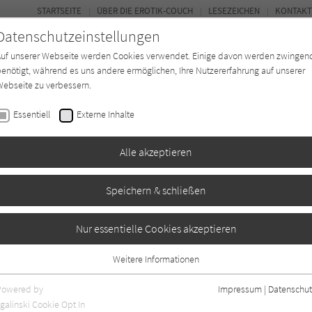
STARTSEITE
ÜBER DIE EROTIK-COUCH
LESEZEICHEN
KONTAKT
Datenschutzeinstellungen
Auf unserer Webseite werden Cookies verwendet. Einige davon werden zwingen
enötigt, während es uns andere ermöglichen, Ihre Nutzererfahrung auf unserer
ebseite zu verbessern.
FOR
Essentiell
Externe Inhalte
Autor*in
Verlage
Magazin
N
Alle akzeptieren
Speichern & schließen
chelor
Nur essentielle Cookies akzeptieren
Weitere Informationen
Essentiell
Essentielle Cookies werden für grundlegende Funktionen der Webseite
Powered by
Impressum
|
Datenschut
benötigt. Dadurch ist gewährleistet, dass die Webseite einwandfrei
galinski Cookie Opt In