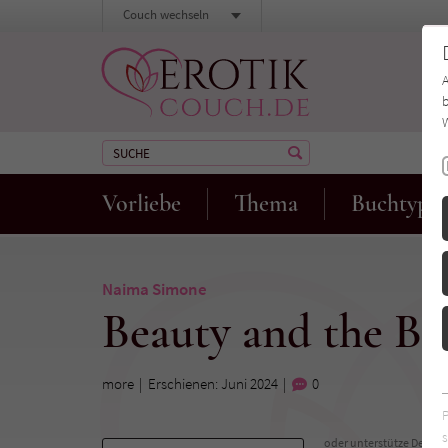
Couch wechseln
b
W
Vorliebe
Thema
Buchtyp
Naima Simone
Beauty and the Ba
more
Erschienen: Juni 2024
0
s
oder unterstütze Deinen