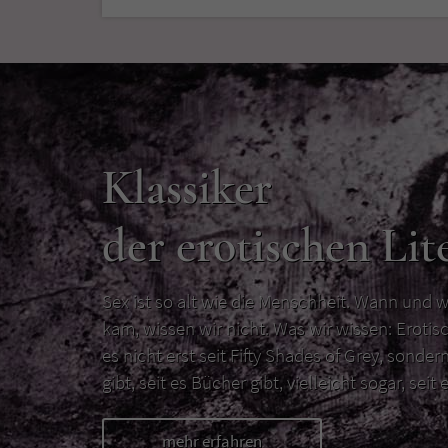
Klassiker
der erotischen Lit
Sex ist so alt wie die Menschheit. Wann und w
kam, wissen wir nicht. Was wir wissen: Erotisc
es nicht erst seit Fifty Shades of Grey, sondern
gibt, seit es Bücher gibt, vielleicht sogar, seit e
mehr erfahren