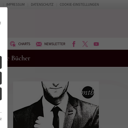
IMPRESSUM
DATENSCHUTZ
COOKIE-EINSTELLUNGEN
d
FACEBOOK
TWITTER
YOUTUBE
UM
CHARTS
NEWSLETTER
eue Bücher
z