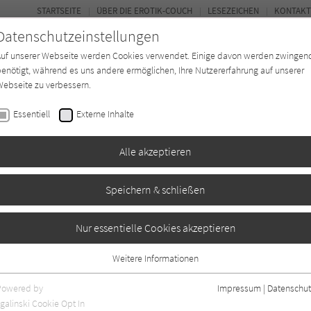
STARTSEITE
ÜBER DIE EROTIK-COUCH
LESEZEICHEN
KONTAKT
Datenschutzeinstellungen
Auf unserer Webseite werden Cookies verwendet. Einige davon werden zwingen
enötigt, während es uns andere ermöglichen, Ihre Nutzererfahrung auf unserer
ebseite zu verbessern.
FOR
Essentiell
Externe Inhalte
Autor*in
Verlage
Magazin
N
Alle akzeptieren
Speichern & schließen
Nur essentielle Cookies akzeptieren
Weitere Informationen
Essentiell
0
Essentielle Cookies werden für grundlegende Funktionen der Webseite
Powered by
Impressum
|
Datenschut
benötigt. Dadurch ist gewährleistet, dass die Webseite einwandfrei
galinski Cookie Opt In