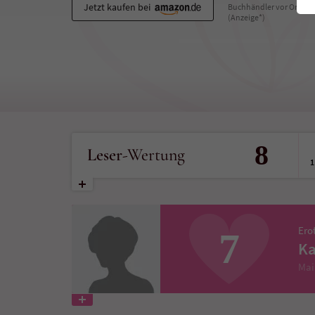
Jetzt kaufen bei
Buchhändler vor Ort
(Anzeige*)
8
Leser
-Wertung
1
Ero
7
Ka
Mai