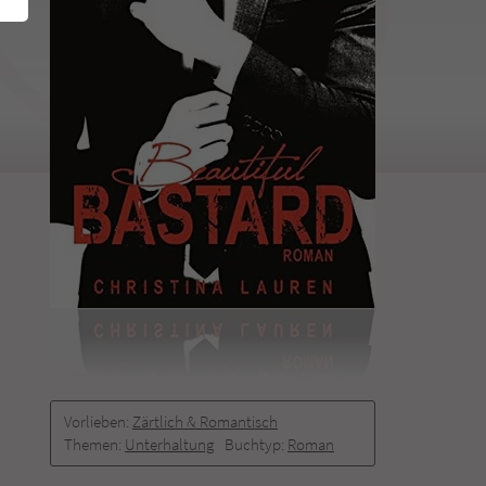
Vorlieben:
Zärtlich & Romantisch
Themen:
Unterhaltung
Buchtyp:
Roman