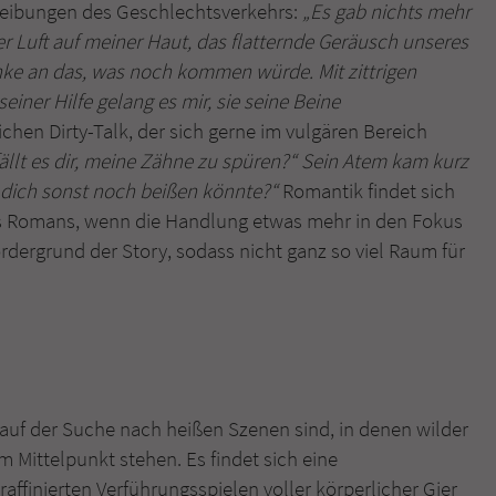
hreibungen des Geschlechtsverkehrs:
„Es gab nichts mehr
 Luft auf meiner Haut, das flatternde Geräusch unseres
nke an das, was noch kommen würde. Mit zittrigen
iner Hilfe gelang es mir, sie seine Beine
chen Dirty-Talk, der sich gerne im vulgären Bereich
ällt es dir, meine Zähne zu spüren?“ Sein Atem kam kurz
h dich sonst noch beißen könnte?“
Romantik findet sich
es Romans, wenn die Handlung etwas mehr in den Fokus
rdergrund der Story, sodass nicht ganz so viel Raum für
ie auf der Suche nach heißen Szenen sind, in denen wilder
m Mittelpunkt stehen. Es findet sich eine
ffinierten Verführungsspielen voller körperlicher Gier