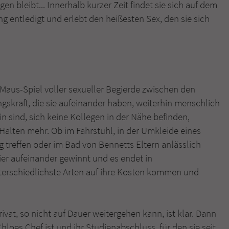
überprüfen.
en bleibt... Innerhalb kurzer Zeit findet sie sich auf dem
ng entledigt und erlebt den heißesten Sex, den sie sich
-Maus-Spiel voller sexueller Begierde zwischen den
gskraft, die sie aufeinander haben, weiterhin menschlich
n sind, sich keine Kollegen in der Nähe befinden,
 Halten mehr. Ob im Fahrstuhl, in der Umkleide eines
ig treffen oder im Bad von Bennetts Eltern anlässlich
ier aufeinander gewinnt und es endet in
nterschiedlichste Arten auf ihre Kosten kommen und
vat, so nicht auf Dauer weitergehen kann, ist klar. Dann
hloes Chef ist und ihr Studienabschluss, für den sie seit