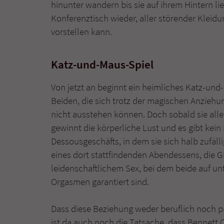
hinunter wandern bis sie auf ihrem Hintern lieg
Konferenztisch wieder, aller störender Kleidu
vorstellen kann.
Katz-und-Maus-Spiel
Von jetzt an beginnt ein heimliches Katz-und
Beiden, die sich trotz der magischen Anziehun
nicht ausstehen können. Doch sobald sie allei
gewinnt die körperliche Lust und es gibt kein
Dessousgeschäfts, in dem sie sich halb zufäll
eines dort stattfindenden Abendessens, die G
leidenschaftlichem Sex, bei dem beide auf u
Orgasmen garantiert sind.
Dass diese Beziehung weder beruflich noch pri
ist da auch noch die Tatsache, dass Bennett C