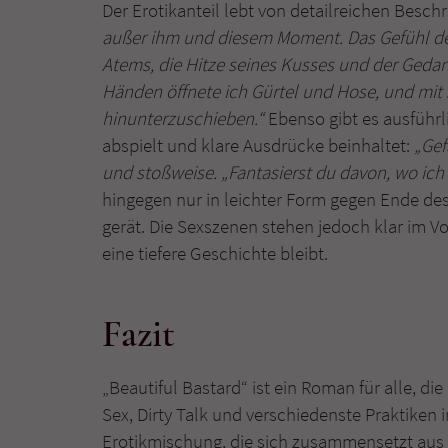
Der Erotikanteil lebt von detailreichen Besc
außer ihm und diesem Moment. Das Gefühl der
Atems, die Hitze seines Kusses und der Geda
Händen öffnete ich Gürtel und Hose, und mit se
hinunterzuschieben.“
Ebenso gibt es ausführli
abspielt und klare Ausdrücke beinhaltet:
„Gef
und stoßweise.
„Fantasierst du davon, wo ic
hingegen nur in leichter Form gegen Ende d
gerät. Die Sexszenen stehen jedoch klar im Vo
eine tiefere Geschichte bleibt.
Fazit
„Beautiful Bastard“ ist ein Roman für alle, d
Sex, Dirty Talk und verschiedenste Praktiken i
Erotikmischung, die sich zusammensetzt aus ra