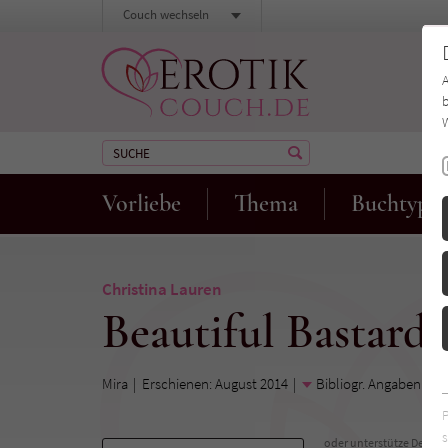
Couch wechseln
b
W
Vorliebe
Thema
Buchtyp
Christina Lauren
Beautiful Bastard
Mira
Erschienen: August 2014
Bibliogr. Angaben
s
oder unterstütze Deinen