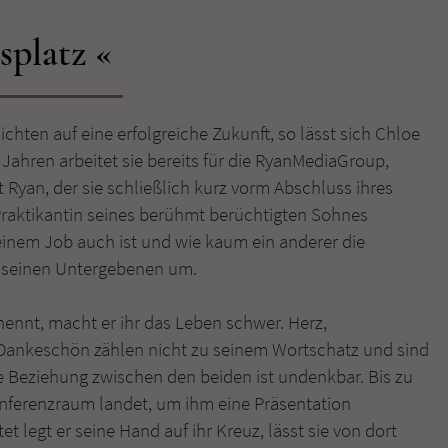
splatz
Name
tx_pwcomments_ahash
Anbieter
Literatur-Couch Medien GmbH & Co. KG
ichten auf eine erfolgreiche Zukunft, so lässt sich Chloe
Laufzeit
1 Jahr
Jahren arbeitet sie bereits für die RyanMediaGroup,
Zweck
Cookie für Kommentare einzelner Buchtitel
 Ryan, der sie schließlich kurz vorm Abschluss ihres
raktikantin seines berühmt berüchtigten Sohnes
seinem Job auch ist und wie kaum ein anderer die
Name
fe_typo_user
it seinen Untergebenen um.
Anbieter
Literatur-Couch Medien GmbH & Co. KG
ennt, macht er ihr das Leben schwer. Herz,
Laufzeit
Session
r Dankeschön zählen nicht zu seinem Wortschatz und sind
che Beziehung zwischen den beiden ist undenkbar. Bis zu
Dieses Cookie gewährleistet die Kommunikation der
nferenzraum landet, um ihm eine Präsentation
Webseite mit dem Benutzer. Es wird benötigt um z. B.
Zweck
t legt er seine Hand auf ihr Kreuz, lässt sie von dort
den Sicherheitscode des Kontaktformulars zu