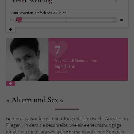
-
Leser
-Wertung
Zum Bewerten, einfach Säule klicken.
Name
tx_pwcomments_ahash
1
10
Anbieter
Literatur-Couch Medien GmbH & Co. KG
Laufzeit
1 Jahr
7
Zweck
Cookie für Kommentare einzelner Buchtitel
Erotik-Couch Rezension von
Sigrid Tinz
Jan 2020
Name
fe_typo_user
Anbieter
Literatur-Couch Medien GmbH & Co. KG
Altern und Sex
Laufzeit
Session
Dieses Cookie gewährleistet die
Berühmt geworden ist Erica Jong mit dem Buch „Angst vorm
Kommunikation der Webseite mit dem
Fliegen“, in dem sie beschreibt, wie eine erlebnishungrige
Zweck
Benutzer. Es wird benötigt um z. B. den
junge Frau ihren langweiligen Ehemann auf einen Kongress