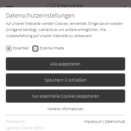
Navigation
Datenschutzeinstellungen
Couch
wechse
Auf unserer Webseite werden Cookies verwendet. Einige davon werden
Forum
Charts
Newsletter
SUCHE
zwingend benötigt, während es uns andere ermöglichen, Ihre
Nutzererfahrung auf unserer Webseite zu verbessern.
Erica Jong
Essentiell
Externe Inhalte
Angst vorm Sterben
Alle akzeptieren
S. Fischer
Erschienen: Februar 2016
Bibliogr. Angaben
0
Speichern & schließen
Nur essentielle Cookies akzeptieren
Weitere Informationen
Essentiell
Essentielle Cookies werden für grundlegende Funktionen der
Powered by
Impressum
|
Datenschutz
Webseite benötigt. Dadurch ist gewährleistet, dass die Webseite
sgalinski Cookie Opt In