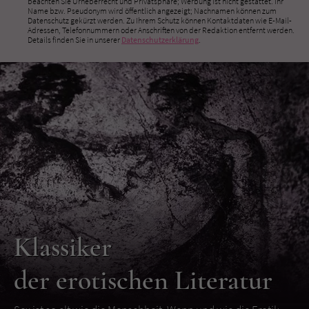
beachten Sie Urheberrecht und Privatsphäre; Werbung ist nicht gestattet. Ihr
Name bzw. Pseudonym wird öffentlich angezeigt; Nachnamen können zum
Datenschutz gekürzt werden. Zu Ihrem Schutz können Kontaktdaten wie E-Mail-
Adressen, Telefonnummern oder Anschriften von der Redaktion entfernt werden.
Details finden Sie in unserer
Datenschutzerklärung
.
Klassiker
der erotischen Literatur