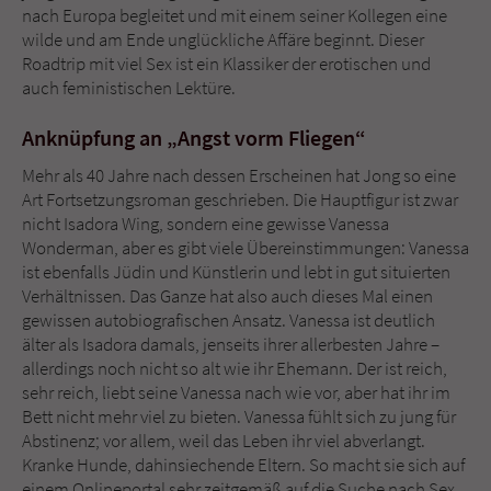
Sicherheitscode des Kontaktformulars zu
nach Europa begleitet und mit einem seiner Kollegen eine
überprüfen.
wilde und am Ende unglückliche Affäre beginnt. Dieser
Roadtrip mit viel Sex ist ein Klassiker der erotischen und
auch feministischen Lektüre.
Anknüpfung an „Angst vorm Fliegen“
Mehr als 40 Jahre nach dessen Erscheinen hat Jong so eine
Art Fortsetzungsroman geschrieben. Die Hauptfigur ist zwar
nicht Isadora Wing, sondern eine gewisse Vanessa
Wonderman, aber es gibt viele Übereinstimmungen: Vanessa
ist ebenfalls Jüdin und Künstlerin und lebt in gut situierten
Verhältnissen. Das Ganze hat also auch dieses Mal einen
gewissen autobiografischen Ansatz. Vanessa ist deutlich
älter als Isadora damals, jenseits ihrer allerbesten Jahre –
allerdings noch nicht so alt wie ihr Ehemann. Der ist reich,
sehr reich, liebt seine Vanessa nach wie vor, aber hat ihr im
Bett nicht mehr viel zu bieten. Vanessa fühlt sich zu jung für
Abstinenz; vor allem, weil das Leben ihr viel abverlangt.
Kranke Hunde, dahinsiechende Eltern. So macht sie sich auf
einem Onlineportal sehr zeitgemäß auf die Suche nach Sex.